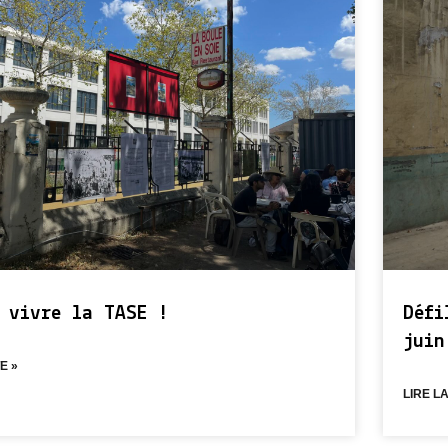
 vivre la TASE !
Défi
juin
E »
LIRE LA