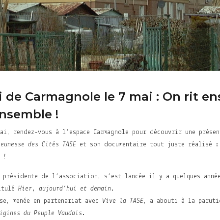
 de Carmagnole le 7 mai : On rit e
nsemble !
mai, rendez-vous à l’espace Carmagnole pour découvrir une prése
Jeunesse des Cités TASE
et son documentaire tout juste réalisé 
 !
 présidente de l’association, s’est lancée il y a quelques anné
itulé
Hier, aujourd’hui et demain
.
ase, menée en partenariat avec
Vive la TASE
, a abouti à la parut
igines du Peuple Vaudais
.