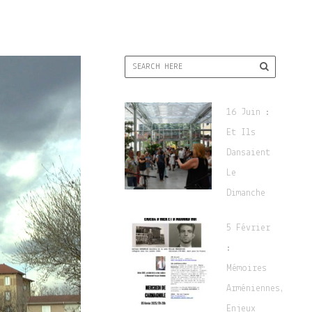
16 Juin :
Et Ils
Dansaient
Le
Dimanche
5 Février
:
Mémoires
Arméniennes,
Enjeux