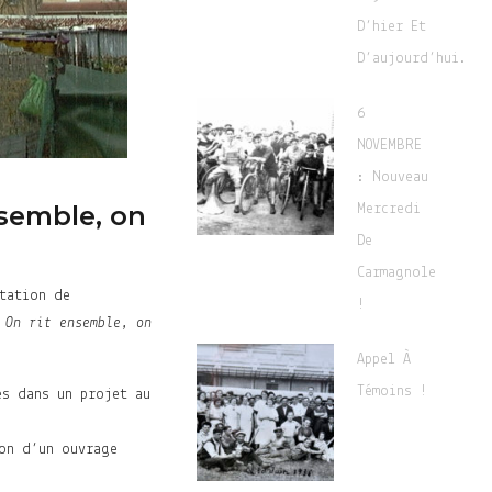
D’hier Et
D’aujourd’hui.
6
NOVEMBRE
: Nouveau
nsemble, on
Mercredi
De
Carmagnole
ntation de
!
:
On rit ensemble, on
Appel À
Témoins !
es dans un projet au
ion d’un ouvrage