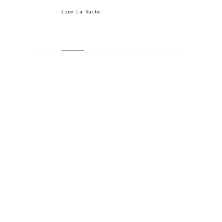
Lire La Suite
1
2
3
4
5
6
7
8
Mentions Légales
Politique de confidentialité