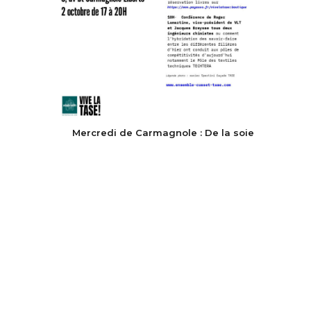
Mercredi de Carmagnole : De la soie
aux textiles techniques
Lire La Suite
1
2
3
4
5
6
7
8