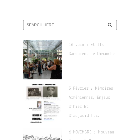
16 Juin : Et Ils
Dansaient Le Dimanche
5 Février : Mémoires
Arméniennes, Enjeux
D’hier Et
D’aujourd’hui.
6 NOVEMBRE : Nouveau