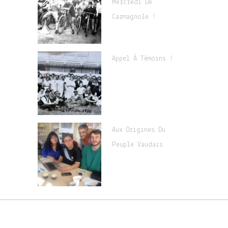
Mercredi De
Carmagnole !
Appel À Témoins !
Aux Origines Du
Peuple Vaudais