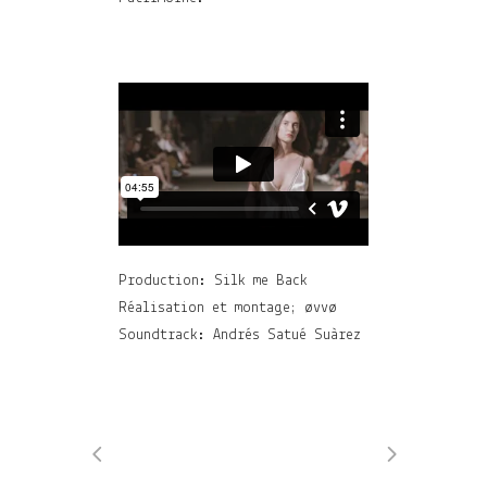
Production: Silk me Back
Réalisation et montage; øvvø
Soundtrack: Andrés Satué Suàrez