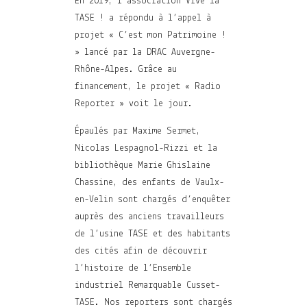
En 2019, l’association Vive la
TASE ! a répondu à l’appel à
projet « C’est mon Patrimoine !
» lancé par la DRAC Auvergne-
Rhône-Alpes. Grâce au
financement, le projet « Radio
Reporter » voit le jour.
Épaulés par Maxime Sermet,
Nicolas Lespagnol-Rizzi et la
bibliothèque Marie Ghislaine
Chassine, des enfants de Vaulx-
en-Velin sont chargés d’enquêter
auprès des anciens travailleurs
de l’usine TASE et des habitants
des cités afin de découvrir
l’histoire de l’Ensemble
industriel Remarquable Cusset-
TASE. Nos reporters sont chargés