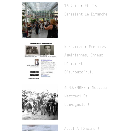
16 Juin : Et Ils
Dansaient Le Dimanche
5 Février : Mémoires
Arméniennes, Enjeux
D’hier Et
D’aujourd’hui.
6 NOVEMBRE : Nouveau
Mercredi De
Carmagnole !
Appel À Témoins !