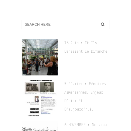
16 Juin : Et Ils
Dansaient Le Dimanche
5 Février : Mémoires
Arméniennes, Enjeux
D’hier Et
D’aujourd’hui.
6 NOVEMBRE : Nouveau