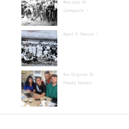
Mercredi De
Carmagnole !
Appel À Témoins !
Aux Origines Du
Peuple Vaudais