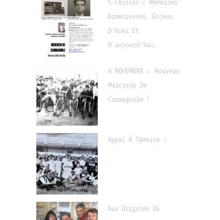
5 Février : Mémoires
Arméniennes, Enjeux
D’hier Et
D’aujourd’hui.
6 NOVEMBRE : Nouveau
Mercredi De
Carmagnole !
Appel À Témoins !
Aux Origines Du