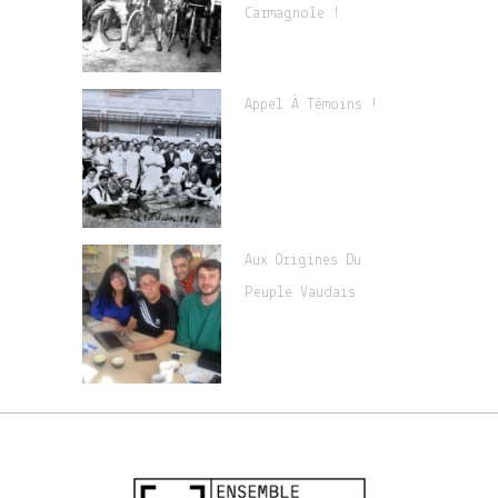
Carmagnole !
Appel À Témoins !
Aux Origines Du
Peuple Vaudais