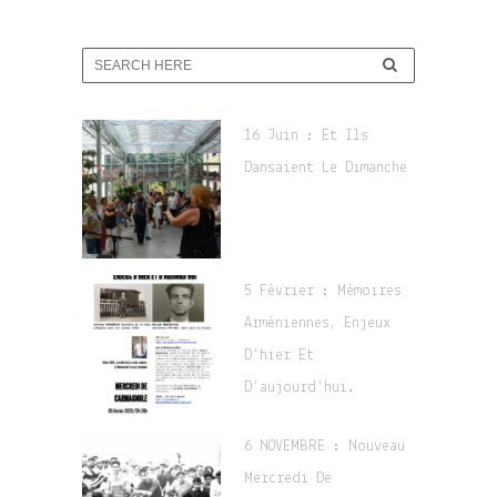
16 Juin : Et Ils
Dansaient Le Dimanche
5 Février : Mémoires
Arméniennes, Enjeux
D’hier Et
D’aujourd’hui.
6 NOVEMBRE : Nouveau
Mercredi De