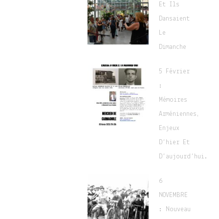
Et Ils
Dansaient
Le
Dimanche
5 Février
:
Mémoires
Arméniennes,
Enjeux
D’hier Et
D’aujourd’hui.
6
NOVEMBRE
: Nouveau