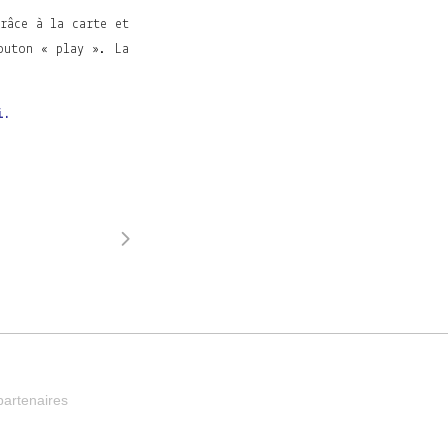
râce à la carte et
outon « play ». La
i.
partenaires