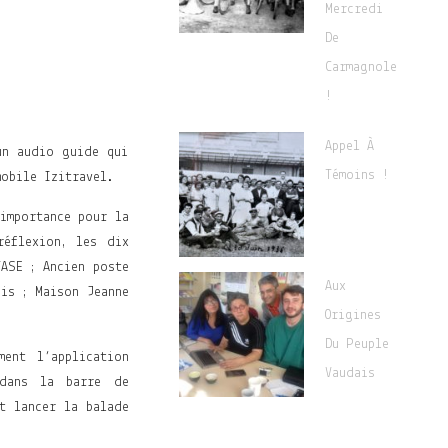
Mercredi
De
Carmagnole
!
Appel À
un audio guide qui
Témoins !
mobile Izitravel.
importance pour la
réflexion, les dix
TASE ; Ancien poste
Aux
ois ; Maison Jeanne
Origines
Du Peuple
ment l’application
Vaudais
 dans la barre de
t lancer la balade