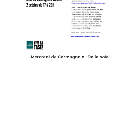
Mercredi de Carmagnole : De la soie
aux textiles techniques
Lire La Suite
1
2
3
4
5
6
7
8