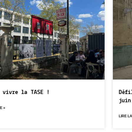
 vivre la TASE !
Défi
juin
E »
LIRE LA