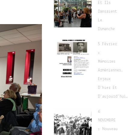
Et Ils
Dansaient
Le
Dimanche
5 Février
:
Mémoires
Arméniennes,
Enjeux
D’hier Et
D’aujourd’hui.
6
NOVEMBRE
: Nouveau