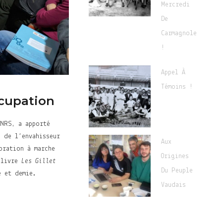
Mercredi
De
Carmagnole
!
Appel À
Témoins !
ccupation
CNRS, a apporté
s de l’envahisseur
Aux
oration à marche
Origines
u livre
Les Gillet
Du Peuple
e et demie.
Vaudais
.