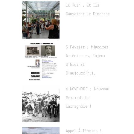
16 Juin : Et Ils
Dansaient Le Dimanche
5 Février : Mémoires
Arméniennes, Enjeux
D’hier Et
D’aujourd’hui.
6 NOVEMBRE : Nouveau
Mercredi De
Carmagnole !
Appel À Témoins !